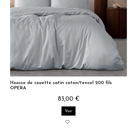
×
BÉNÉFICIEZ DE 10% DE
RÉDUCTION SUR VOTRE
PROCHAINE COMMANDE EN VOUS
INSCRIVANT À LA NEWSLETTER
SENSEI MAISON
Housse de couette satin coton/tencel 200 fils
J'accepte les termes et conditions et la
politique de
OPERA
confidentialité
83,00 €
Voir