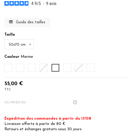
4.9
/
5
-
9
avis
Guide des tailles
Taille
Couleur
Marine
Blanc
Ecru
Sable
Ficelle
Marine
Sauge
Gris Cendré
Gris Perle
55,00 €
TTC
OU PAYER EN
Expédition des commandes à partir du 17/08
Livraison offerte à partir de 80 €
Retours et échanges gratuits sous 30 jours