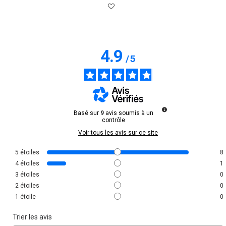
4.9
/
5
Basé sur
9
avis soumis à un
contrôle
Voir tous les avis sur ce site
5
étoiles
8
4
étoiles
1
3
étoiles
0
2
étoiles
0
1
étoile
0
Trier les avis