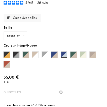
4.9
/
5
-
38
avis
Guide des tailles
Taille
Couleur
Indigo/Nuage
Anthracite/Caramel
Anthracite/Gris Perle
Eucalyptus/Ficelle
Ficelle/Blanc
Gris Perle/Blanc
Indigo/Ficelle
Indigo/Nuage
Lichen/Ficelle
Sauge/Ecru
Taupe/Fice
Terracota/Ficelle
35,00 €
TTC
OU PAYER EN
Livré chez vous en 48 à 72h ouvrées