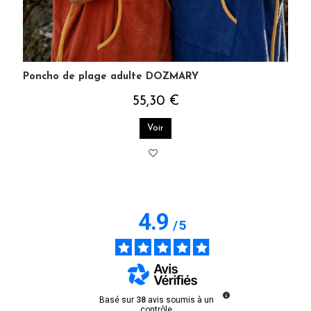
Poncho de plage adulte DOZMARY
55,30 €
Voir
4.9
/
5
Basé sur
38
avis soumis à un
contrôle