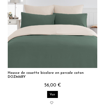
INSCRIVANT À LA NEWSLETTER
SENSEI MAISON
J'accepte les termes et conditions et la
politique de
confidentialité
Housse de couette bicolore en percale coton
DOZMARY
56,00 €
Voir