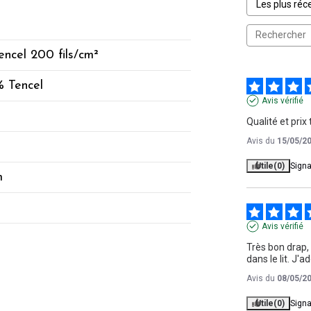
encel 200 fils/cm²
 Tencel
Avis vérifié
Qualité et prix
Avis du
15/05/2
Utile
(0)
Signa
m
Avis vérifié
Très bon drap, 
dans le lit. J'a
Avis du
08/05/2
Utile
(0)
Signa