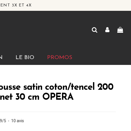
ENT 3X ET 4X
N
LE BIO
PROMOS
usse satin coton/tencel 200
onnet 30 cm OPERA
.9
/
5
-
10
avis