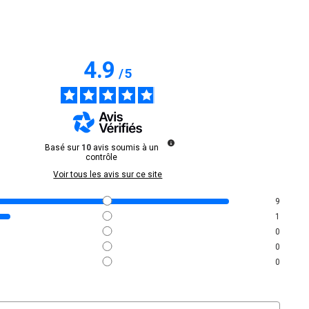
4.9
/
5
Basé sur
10
avis soumis à un
contrôle
Voir tous les avis sur ce site
9
1
0
0
0