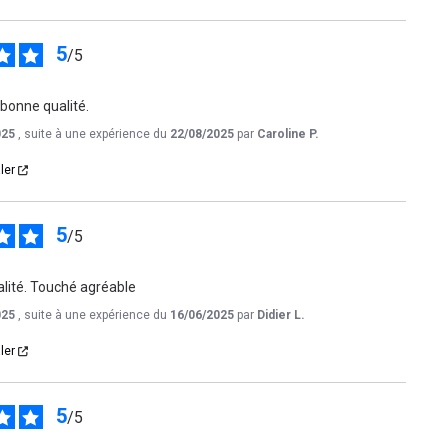
5
/
5
 bonne qualité.
025
, suite à une expérience du
22/08/2025
par
Caroline P.
ler
5
/
5
lité. Touché agréable
025
, suite à une expérience du
16/06/2025
par
Didier L.
ler
5
/
5