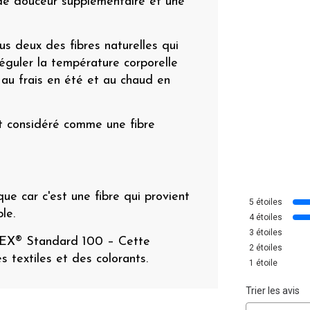
 de douceur supplémentaire et une
us deux des fibres naturelles qui
 réguler la température corporelle
au frais en été et au chaud en
t considéré comme une fibre
ue car c'est une fibre qui provient
5
étoiles
le.
4
étoiles
3
étoiles
TEX® Standard 100 – Cette
2
étoiles
es textiles et des colorants.
1
étoile
Trier les avis