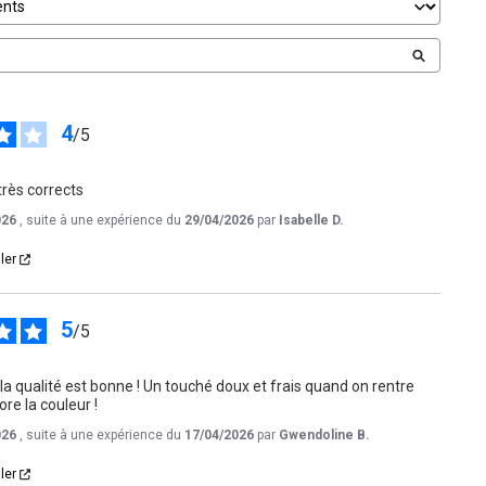
4
/
5
 très corrects
026
, suite à une expérience du
29/04/2026
par
Isabelle D.
ler
5
/
5
la qualité est bonne ! Un touché doux et frais quand on rentre 
dore la couleur !
026
, suite à une expérience du
17/04/2026
par
Gwendoline B.
ler