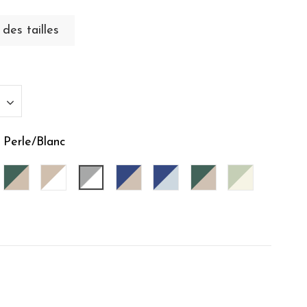
des tailles
 Perle/Blanc
e/Caramel
hracite/Gris Perle
Eucalyptus/Ficelle
Ficelle/Blanc
Gris Perle/Blanc
Indigo/Ficelle
Indigo/Nuage
Lichen/Ficelle
Sauge/Ecru
lle
acota/Ficelle