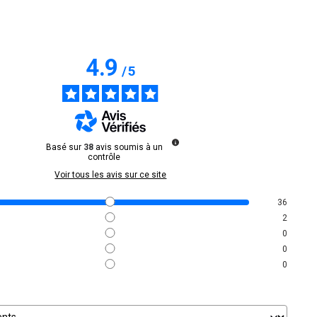
4.9
/
5
Basé sur
38
avis soumis à un
contrôle
Voir tous les avis sur ce site
36
2
0
0
0