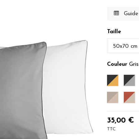
Guide 
Taille
Couleur
Gris
Anthracit
Ant
Taupe/Fice
Terr
35,00 €
TTC