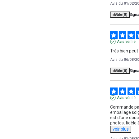
Avis du
01/02/2
Utile
(0)
Signa
Avis vérifié
Très bien peut 
Avis du
06/08/2
Utile
(0)
Signa
Avis vérifié
Commande parfai
emballage soign
est d'une douc
photos, fidèle
voir plus
Avis du
01/08/2