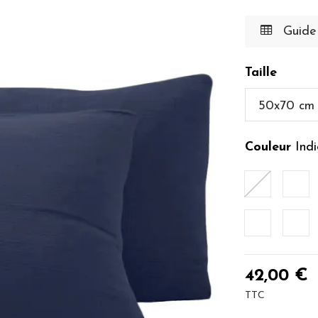
Guide 
Taille
Couleur
Ind
Ardoise
Bla
Poudre
Ros
42,00 €
TTC