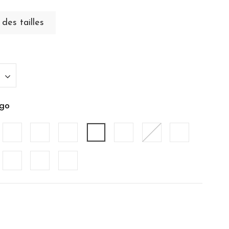
des tailles
igo
nc
Caramel
Ecru
Gris Perle
Indigo
Lichen
Menthe
Noisette
e du Désert
Sable
Sauge
Terracota