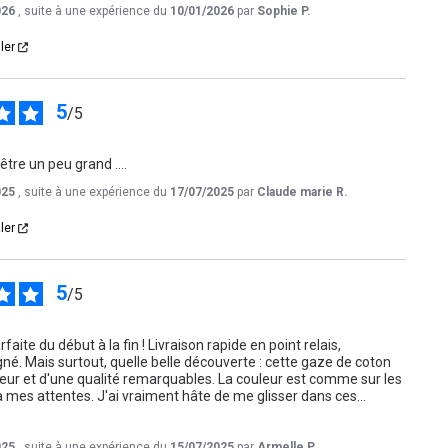
026
, suite à une expérience du
10/01/2026
par
Sophie P.
ler
5
/
5
être un peu grand ....
025
, suite à une expérience du
17/07/2025
par
Claude marie R.
ler
5
/
5
te du début à la fin ! Livraison rapide en point relais, 
é. Mais surtout, quelle belle découverte : cette gaze de coton 
eur et d'une qualité remarquables. La couleur est comme sur les 
 à mes attentes. J'ai vraiment hâte de me glisser dans ces
...
025
, suite à une expérience du
15/07/2025
par
Armelle P.