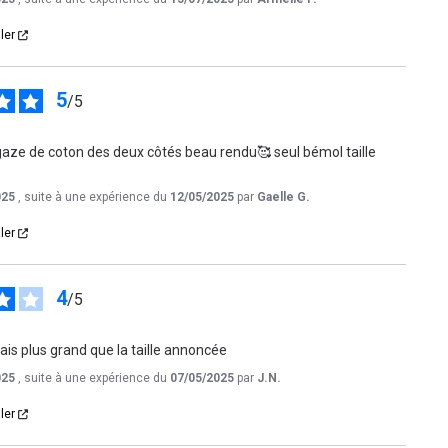
ler
5
/
5
gaze de coton des deux côtés beau rendu🥰 seul bémol taille 
025
, suite à une expérience du
12/05/2025
par
Gaelle G.
ler
4
/
5
ais plus grand que la taille annoncée
025
, suite à une expérience du
07/05/2025
par
J.N.
ler