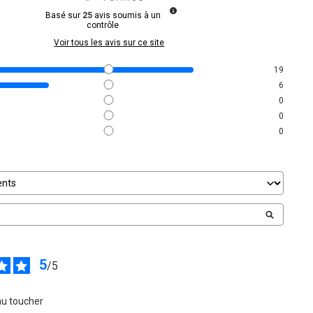
Basé sur
25
avis soumis à un
contrôle
Voir tous les avis sur ce site
19
6
0
0
0
5
/
5
au toucher