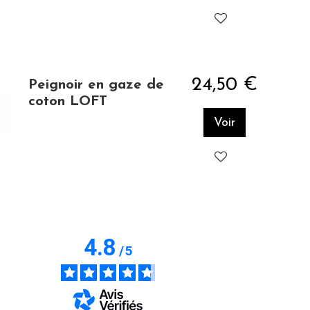
24,50 €
Peignoir en gaze de
coton LOFT
Voir
4.8
/
5