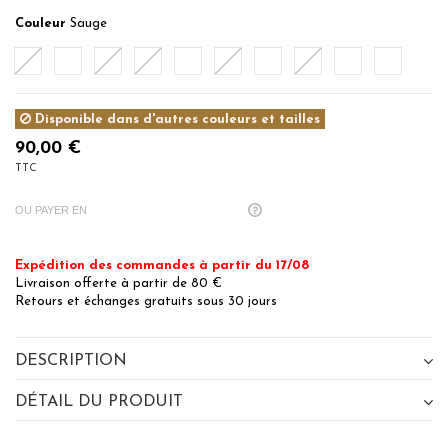
Couleur
Sauge
Blanc
Ficelle
Miel
Corde
Auburn
Pétale
Denim
Sauge
Lichen
Gris Perle
Disponible dans d'autres couleurs et tailles
90,00 €
TTC
OU PAYER EN
Expédition des commandes à partir du 17/08
Livraison offerte à partir de 80 €
Retours et échanges gratuits sous 30 jours
DESCRIPTION
DÉTAIL DU PRODUIT