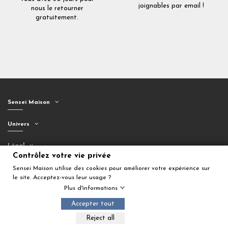
joignables par email !
nous le retourner
gratuitement.
Sensei Maison
Univers
Légal
Contrôlez votre vie privée
Suivez-nous
Sensei Maison utilise des cookies pour améliorer votre expérience sur
le site. Acceptez-vous leur usage ?
Plus d'informations
Accepter tout
Ajouter au panier
Reject all
© 2026 Sensei Maison. Tous droits réservés.