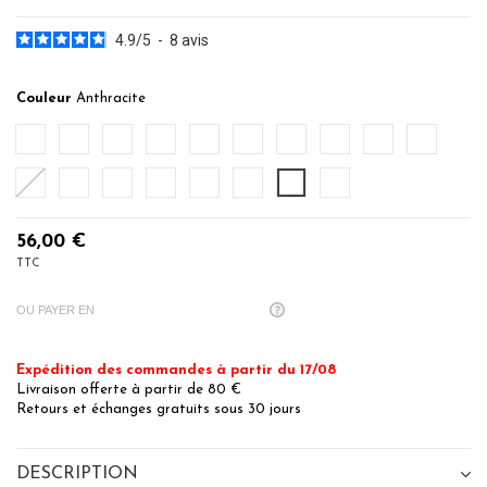
4.9
/
5
-
8
avis
Couleur
Anthracite
Blanc
Ecru
Ficelle
Mastic
Noisette
Caramel
Poudre
Corail
Terracota
Cobalt
Denim
Citronelle
Sauge
Menthe
Eucalyptus
Gris Perle
Anthracite
Noir
56,00 €
TTC
OU PAYER EN
Expédition des commandes à partir du 17/08
Livraison offerte à partir de 80 €
Retours et échanges gratuits sous 30 jours
DESCRIPTION