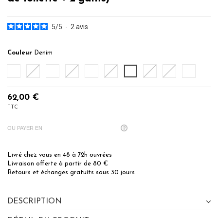
5
/
5
-
2
avis
Couleur
Denim
Blanc
Sable
Caramel
Auburn
Poudre
Lavandin
Denim
Lichen
Gris Perle
Carbone
62,00 €
TTC
OU PAYER EN
Livré chez vous en 48 à 72h ouvrées
Livraison offerte à partir de 80 €
Retours et échanges gratuits sous 30 jours
DESCRIPTION