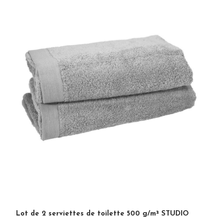
×
BÉNÉFICIEZ DE 10% DE
Lot de 2 serviettes de toilette 500 g/m² STUDIO
RÉDUCTION SUR VOTRE