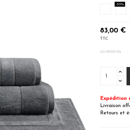
-50%
Blanc
Car
83,00 €
TTC
OU PAYER EN
Expédition 
Livraison of
Retours et é