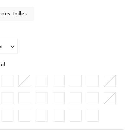
des tailles
ol
nc
Bleu Arctic
Brique
Caramel
Cardinal
Citronelle
Cobalt
Corail
alyptus
Ficelle
Galet
Gris Perle
Indigo
Noir
Noisette
Nuage
rol
Poudre
Rose du Désert
Sauge
Taupe
Terracota
Terre Brulée