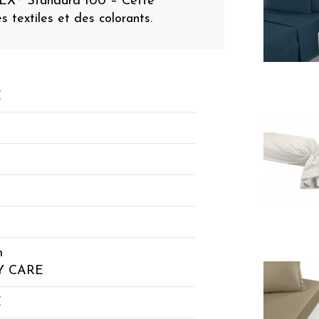
TEX® Standard 100 – Cette
es textiles et des colorants.
E
n
m
SY CARE
E