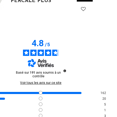
PERCALE PLUS
4.8
/
5
Basé sur
191
avis soumis à un
contrôle
Voir tous les avis sur ce site
162
20
5
1
3