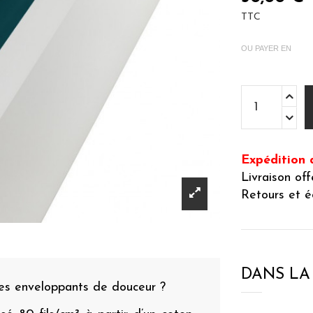
TTC
OU PAYER EN
Expédition 
Livraison of
Retours et é
DANS L
les enveloppants de douceur ?