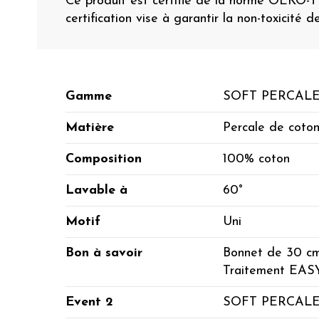
Ce produit est certifié de la norme OEKO-
certification vise à garantir la non-toxicité d
Gamme
SOFT PERCAL
Matière
Percale de coto
Composition
100% coton
Lavable à
60°
Motif
Uni
Bon à savoir
Bonnet de 30 c
Traitement EA
Event 2
SOFT PERCAL