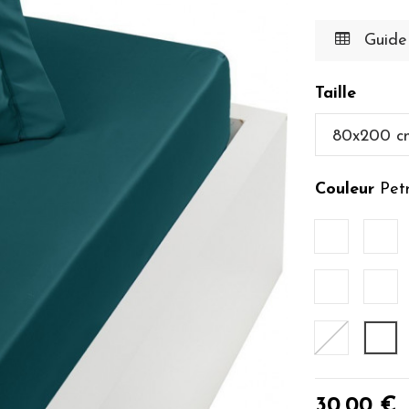
Guide 
Taille
Couleur
Petr
Anthracite
Bla
Ecru
Euc
Petale
Pet
30,00 €