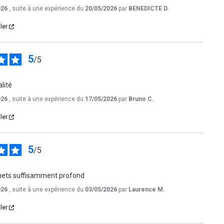
026
, suite à une expérience du
20/05/2026
par
BENEDICTE D.
ler
5
/
5
lité
026
, suite à une expérience du
17/05/2026
par
Bruno C.
ler
5
/
5
nnets suffisamment profond
026
, suite à une expérience du
03/05/2026
par
Laurence M.
ler