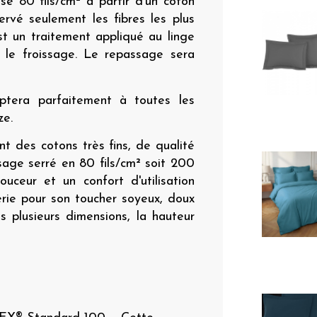
sé 80 fils/cm² à partir d’un coton
rvé seulement les fibres les plus
t un traitement appliqué au linge
 le froissage. Le repassage sera
aptera parfaitement à toutes les
ze.
nt des cotons très fins, de qualité
sage serré en 80 fils/cm² soit 200
ouceur et un confort d'utilisation
terie pour son toucher soyeux, doux
 plusieurs dimensions, la hauteur