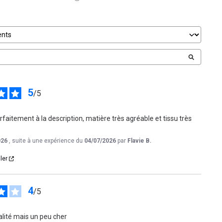
5
/
5
aitement à la description, matière très agréable et tissu très 
026
, suite à une expérience du
04/07/2026
par
Flavie B.
ler
4
/
5
lité mais un peu cher