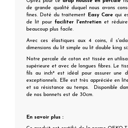
Optez pour ce
drap housse en percale
tis
de grande qualité duquel nous avons conse
fines. Doté du traitement
Easy Care
qui es
de lit pour
faciliter l'entretien
et réduire
beaucoup plus facile.
Avec ces élastiques aux 4 coins, il s'ad
dimensions du lit simple ou lit double king si
Notre percale de coton est tissée en utilisa
supérieure et avec de longues fibres. Le tis
fils au inch² est idéal pour assurer une d
exceptionnels. Elle est très appréciée en li
et sa résistance au temps. Disponible dans
de nos bonnets est de 30cm.
En savoir plus :