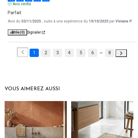
Avis vérifié
Parfait
Avis du
03/11/2025
, suite à une expérience du
19/10/2025
par
Viviane P.
Utile
(0)
Signaler
1
2
3
4
5
6
8
VOUS AIMEREZ AUSSI