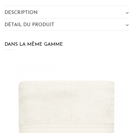
DESCRIPTION
DÉTAIL DU PRODUIT
DANS LA MÊME GAMME
×
BÉNÉFICIEZ DE 10% DE
RÉDUCTION SUR VOTRE
PROCHAINE COMMANDE EN VOUS
INSCRIVANT À LA NEWSLETTER
SENSEI MAISON
J'accepte les termes et conditions et la
politique de
confidentialité