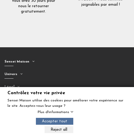
Vous avez 30 jours pour
joignables par email !
nous le retourner
gratuitement.
Sensei Maison
Univers
Légal
Contrôlez votre vie privée
Suivez-nous
Sensei Maison utilise des cookies pour améliorer votre expérience sur
le site. Acceptez-vous leur usage ?
Plus d'informations
Accepter tout
Ajouter au panier
Reject all
© 2026 Sensei Maison. Tous droits réservés.