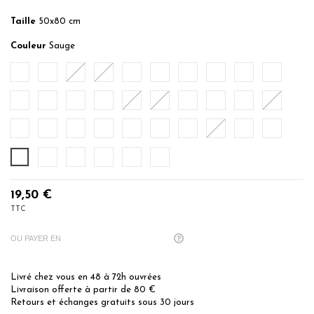
Taille
50x80 cm
Couleur
Sauge
Blanc
Ecru
Sable
Ficelle
Mastic
Noisette
Caramel
Rose du Désert
Rose Thé
Poudre
Rose Indien
Nude
Pêche
Corail
Brique
Auburn
Terracota
Rubis
Terre Brulée
Cardinal
Myrtille
Bleu Arctic
Bleu Turquoise
Cobalt
Indigo
Denim
Ocean
Petrol
Bleu Nuit
Citronelle
Sauge
Menthe
Eucalyptus
Gris Perle
Anthracite
Noir
19,50 €
TTC
OU PAYER EN
Livré chez vous en 48 à 72h ouvrées
Livraison offerte à partir de 80 €
Retours et échanges gratuits sous 30 jours