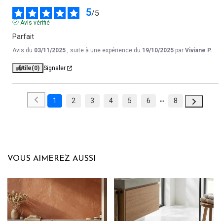
5
/
5
Avis vérifié
Parfait
Avis du
03/11/2025
, suite à une expérience du
19/10/2025
par
Viviane P.
Utile
(0)
Signaler
1
2
3
4
5
6
8
VOUS AIMEREZ AUSSI