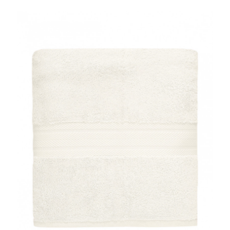
×
BÉNÉFICIEZ DE 10% DE
RÉDUCTION SUR VOTRE
PROCHAINE COMMANDE EN VOUS
INSCRIVANT À LA NEWSLETTER
SENSEI MAISON
J'accepte les termes et conditions et la
politique de
confidentialité