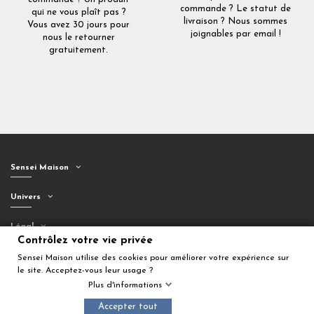
commande ? Le statut de
qui ne vous plaît pas ?
livraison ? Nous sommes
Vous avez 30 jours pour
joignables par email !
nous le retourner
gratuitement.
Sensei Maison
Univers
Légal
Contrôlez votre vie privée
Suivez-nous
Sensei Maison utilise des cookies pour améliorer votre expérience sur
le site. Acceptez-vous leur usage ?
Plus d'informations
Accepter tout
Ajouter au panier