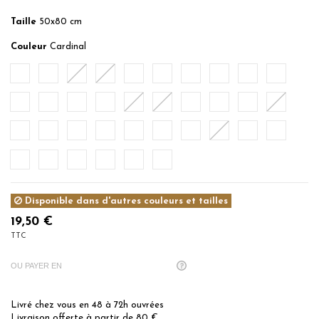
Taille
50x80 cm
Couleur
Cardinal
Blanc
Ecru
Sable
Ficelle
Mastic
Noisette
Caramel
Rose du Désert
Rose Thé
Poudre
Rose Indien
Nude
Pêche
Corail
Brique
Auburn
Terracota
Rubis
Terre Brulée
Cardinal
Myrtille
Bleu Arctic
Bleu Turquoise
Cobalt
Indigo
Denim
Ocean
Petrol
Bleu Nuit
Citronelle
Sauge
Menthe
Eucalyptus
Gris Perle
Anthracite
Noir
Disponible dans d'autres couleurs et tailles
19,50 €
TTC
OU PAYER EN
Livré chez vous en 48 à 72h ouvrées
Livraison offerte à partir de 80 €