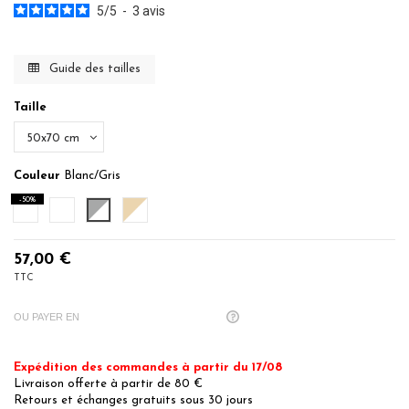
5
/
5
-
3
avis
Guide des tailles
Taille
Couleur
Blanc/Gris
-50%
Moka
Gris Acier
Blanc/Gris
Blanc/Moka
57,00 €
TTC
OU PAYER EN
Expédition des commandes à partir du 17/08
Livraison offerte à partir de 80 €
Retours et échanges gratuits sous 30 jours