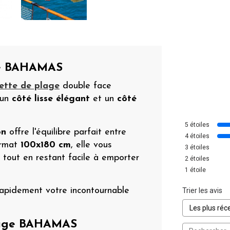
age BAHAMAS
iette de plage
double face
 un
côté lisse élégant
et un
côté
5
étoiles
on
offre l'équilibre parfait entre
4
étoiles
ormat
100x180 cm
, elle vous
3
étoiles
tout en restant facile à emporter
2
étoiles
1
étoile
 rapidement votre incontournable
Trier les avis
plage BAHAMAS