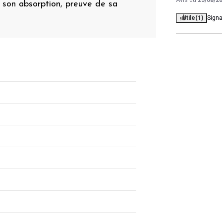
 son absorption, preuve de sa
Utile
(1)
Signa