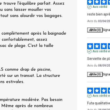
e trouve l'équilibre parfait. Assez
Avis vérifié
u sans laisser mouiller vos
reste bien apr
tout sans alourdir vos bagages.
Avis du
03/04/2
Utile
(0)
Signa
e complètement après la baignade
r confortablement, assez
ac de plage. C'est la taille
Avis vérifié
Serviette de pl
Avis du
08/09/2
AS comme drap de piscine,
Utile
(0)
Signa
té sur un transat. La structure
ns estivales.
Avis vérifié
mpérature modérée. Pas besoin
Futa qualitative
le. Même après de nombreux
Avis du
25/08/2