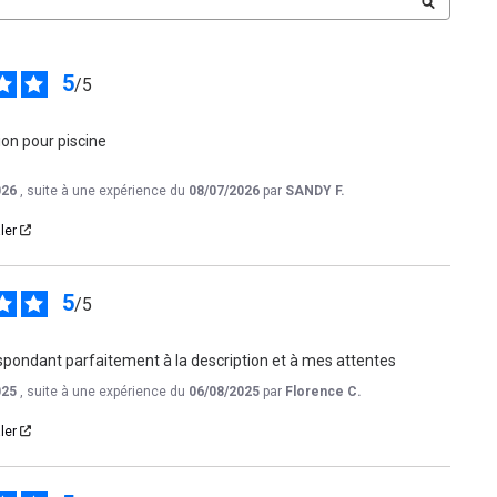
5
/
5
n pour piscine 

026
, suite à une expérience du
08/07/2026
par
SANDY F.
ler
5
/
5
spondant parfaitement à la description et à mes attentes
025
, suite à une expérience du
06/08/2025
par
Florence C.
ler