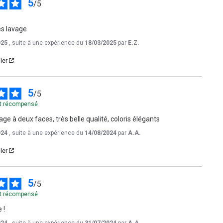
5
/
5
ès lavage
025
, suite à une expérience du
18/03/2025
par
E.Z.
ler
5
/
5
 et récompensé
age à deux faces, très belle qualité, coloris élégants
024
, suite à une expérience du
14/08/2024
par
A.A.
ler
5
/
5
 et récompensé
 !
024
, suite à une expérience du
31/07/2024
par
A.A.