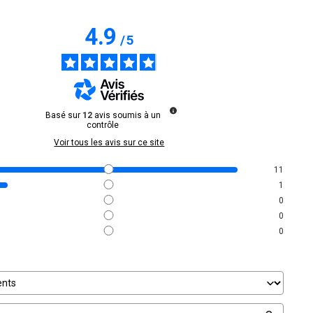
4.9
/
5
Basé sur
12
avis soumis à un
contrôle
Voir tous les avis sur ce site
11
1
0
0
0