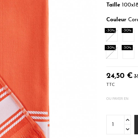
Taille
100x1
Couleur
Cora
-30%
-30%
Sable
Car
-30%
-30%
Lichen
Den
24,50 €
3
TTC
OU PAYER EN