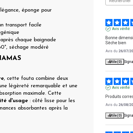
'élégance, éponge pour
n transport facile
Avis vérifié
rgénique
Bonne dimensio
 après chaque baignade
Sèche bien
 60°, séchage modéré
Avis du
26/07/2
AHAMAS
Utile
(0)
Signa
re
, cette fouta combine deux
 une légèreté remarquable et une
Avis vérifié
absorption maximale. Cette
Produits corre
lité d'usage
: côté lisse pour les
Avis du
26/08/2
mances absorbantes après la
Utile
(0)
Signa