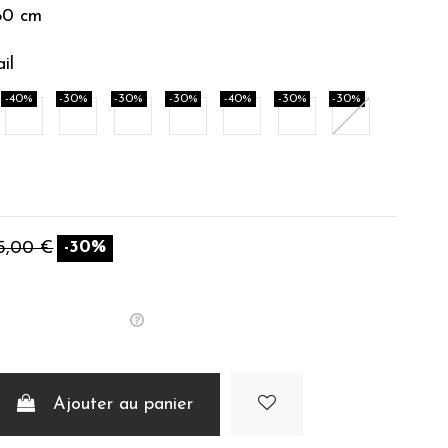
80 cm
il
-40%
-30%
-30%
-30%
-40%
-30%
-30%
amel
Auburn
Rose Indien
Corail
Terre Brulée
Citronelle
Sauge
Eucalyptus
im
-30%
5,00 €
Ajouter au panier