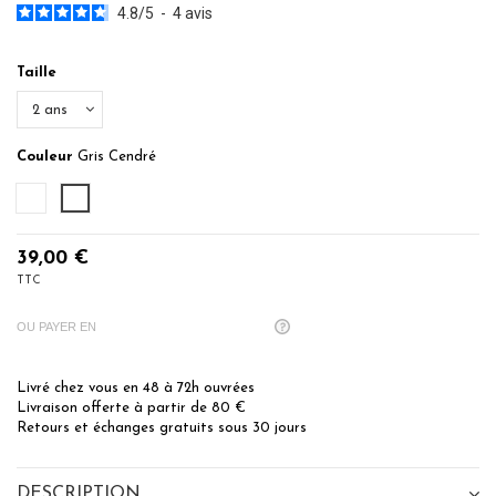
4.8
/
5
-
4
avis
Taille
Couleur
Gris Cendré
Blanc
Gris Cendré
39,00 €
TTC
OU PAYER EN
Livré chez vous en 48 à 72h ouvrées
Livraison offerte à partir de 80 €
Retours et échanges gratuits sous 30 jours
DESCRIPTION