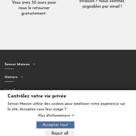
livraison ? Nous sommes
Vous avez 30 jours pour
joignables par email !
nous le retourner
gratuitement.
Sensei Maison
Univers
Légal
Contrôlez votre vie privée
Suivez-nous
Sensei Maison utilise des cookies pour améliorer votre expérience sur
le site. Acceptez-vous leur usage ?
Plus d'informations
Accepter tout
Ajouter au panier
Reject all
© 2026 Sensei Maison. Tous droits réservés.