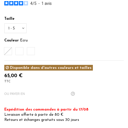
4
/
5
-
1
avis
Taille
Couleur
Ecru
Ecru
Noisette
Sauge
Disponible dans d'autres couleurs et tailles
65,00 €
TTC
OU PAYER EN
Expédition des commandes à partir du 17/08
Livraison offerte à partir de 80 €
Retours et échanges gratuits sous 30 jours