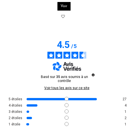
Voir
4.5
/
5
Basé sur
35
avis soumis à un
contrôle
Voir tous les avis sur ce site
5
étoiles
27
4
étoiles
4
3
étoiles
1
2
étoiles
2
1
étoile
1