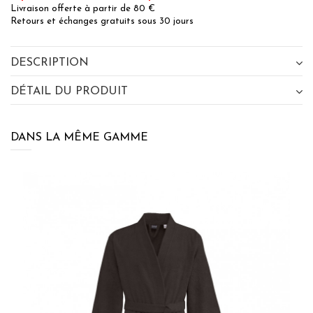
Livraison offerte à partir de 80 €
Retours et échanges gratuits sous 30 jours
DESCRIPTION
DÉTAIL DU PRODUIT
DANS LA MÊME GAMME
×
BÉNÉFICIEZ DE 10% DE
RÉDUCTION SUR VOTRE
PROCHAINE COMMANDE EN VOUS
INSCRIVANT À LA NEWSLETTER
SENSEI MAISON
J'accepte les termes et conditions et la
politique de
confidentialité