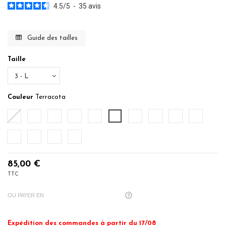
4.5
/
5
-
35
avis
Guide des tailles
Taille
Couleur
Terracota
Blanc
Ecru
Ficelle
Noisette
Poudre
Terracota
Myrtille
Denim
Bleu Nuit
Sauge
Eucalyptus
Gris Perle
Anthracite
Noir
85,00 €
TTC
OU PAYER EN
Expédition des commandes à partir du 17/08