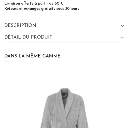
Livraison offerte à partir de 80 €
Retours et échanges gratuits sous 30 jours
DESCRIPTION
DÉTAIL DU PRODUIT
×
BÉNÉFICIEZ DE 10% DE
RÉDUCTION SUR VOTRE
DANS LA MÊME GAMME
PROCHAINE COMMANDE EN VOUS
INSCRIVANT À LA NEWSLETTER
SENSEI MAISON
J'accepte les termes et conditions et la
politique de
confidentialité