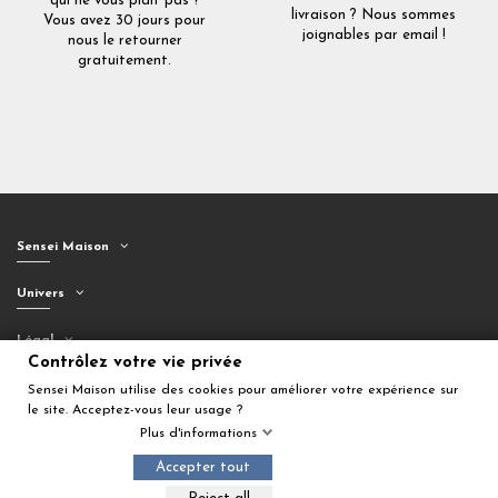
qui ne vous plaît pas ?
livraison ? Nous sommes
Vous avez 30 jours pour
joignables par email !
nous le retourner
gratuitement.
Sensei Maison
Univers
Légal
Contrôlez votre vie privée
Suivez-nous
Sensei Maison utilise des cookies pour améliorer votre expérience sur
le site. Acceptez-vous leur usage ?
Plus d'informations
Accepter tout
Ajouter au panier