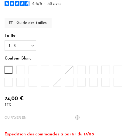
4.6
/
5
-
53
avis
Guide des tailles
Taille
Couleur
Blanc
Blanc
Ecru
Ficelle
Mastic
Noisette
Poudre
Rose Indien
Pêche
Terracota
Rubis
Myrtille
Bleu Turquoise
Cobalt
Denim
Bleu Nuit
Sauge
Eucalyptus
Gris Perle
Anthracite
Noir
74,00 €
TTC
OU PAYER EN
Expédition des commandes à partir du 17/08