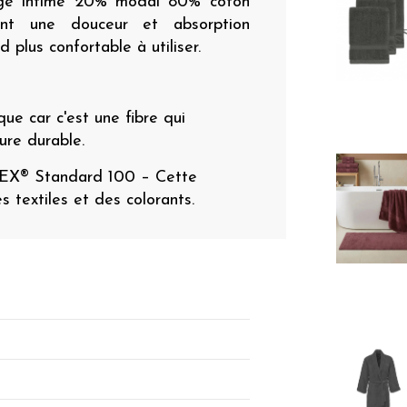
nge intime 20% modal 80% coton
rent une douceur et absorption
 plus confortable à utiliser.
ue car c'est une fibre qui
ture durable.
TEX® Standard 100 – Cette
es textiles et des colorants.