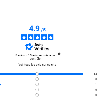
4.9
/
5
Basé sur
15
avis soumis à un
contrôle
Voir tous les avis sur ce site
14
0
1
0
0