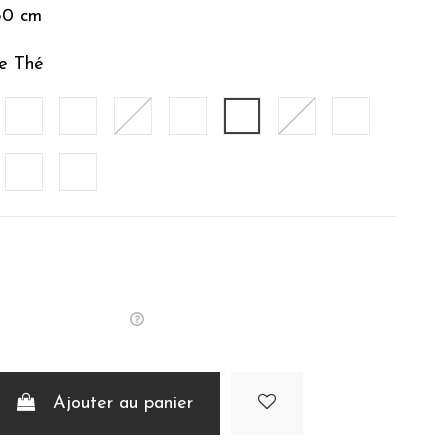
50 cm
e Thé
le
Noisette
Caramel
Auburn
Poudre
Rose Thé
Cardinal
Indigo
alyptus
Gris Perle
Anthracite
Ajouter au panier