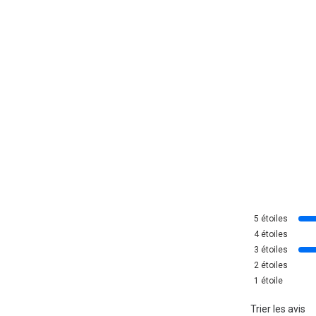
5
étoiles
4
étoiles
3
étoiles
2
étoiles
1
étoile
Trier les avis