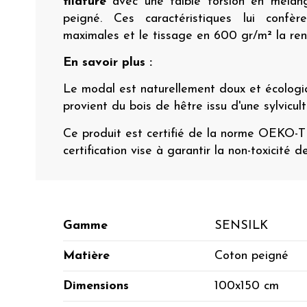
filature
avec une faible torsion en méla
peigné. Ces caractéristiques lui confè
maximales et le tissage en 600 gr/m² la rend
En savoir plus :
Le modal est naturellement doux et écologiq
provient du bois de hêtre issu d'une sylvicul
Ce produit est certifié de la norme OEKO-
certification vise à garantir la non-toxicité d
Gamme
SENSILK
Matière
Coton peigné
Dimensions
100x150 cm