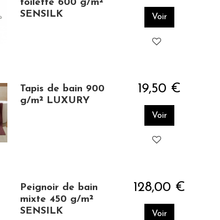
toilette 600 g/m²
SENSILK
Voir
19,50 €
Tapis de bain 900
g/m² LUXURY
Voir
128,00 €
Peignoir de bain
mixte 450 g/m²
SENSILK
Voir