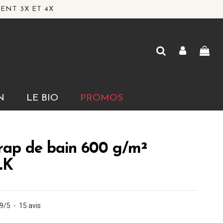
ENT 3X ET 4X
N
LE BIO
PROMOS
rap de bain 600 g/m²
LK
.9
/
5
-
15
avis