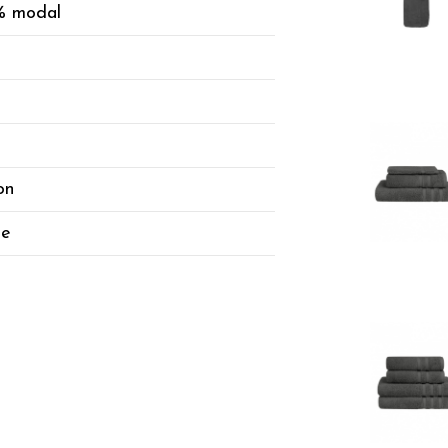
% modal
on
ge