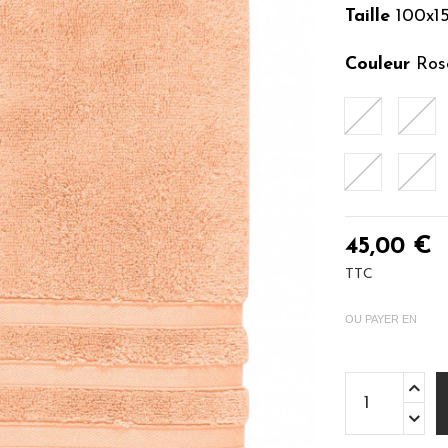
Taille
100x1
Couleur
Ros
Blanc
Sab
Sauge
Euc
45,00 €
TTC
OU PAYER EN