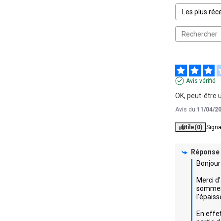
Avis vérifié
OK, peut-être 
Avis du
11/04/2
Utile
(0)
Signa
Réponse
Bonjour ,
Merci d’
sommes 
l’épaisse
En effe