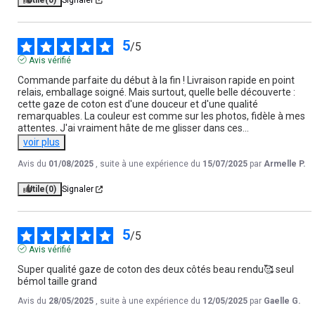
Utile
(0)
Signaler
5
/
5
Avis vérifié
Commande parfaite du début à la fin ! Livraison rapide en point 
relais, emballage soigné. Mais surtout, quelle belle découverte : 
cette gaze de coton est d'une douceur et d'une qualité 
remarquables. La couleur est comme sur les photos, fidèle à mes 
attentes. J'ai vraiment hâte de me glisser dans ces
...
voir plus
Avis du
01/08/2025
, suite à une expérience du
15/07/2025
par
Armelle P.
Utile
(0)
Signaler
5
/
5
Avis vérifié
Super qualité gaze de coton des deux côtés beau rendu🥰 seul 
bémol taille grand
Avis du
28/05/2025
, suite à une expérience du
12/05/2025
par
Gaelle G.