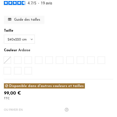
4.7
/
5
-
19
avis
Guide des tailles
Taille
Couleur
Ardoise
Ardoise
Blanc
Caramel
Ecru
Gris Perle
Indigo
Lichen
Noisette
Poudre
Rose du D
Sable
Sauge
Terracota
Disponible dans d'autres couleurs et tailles
99,00 €
TTC
OU PAYER EN