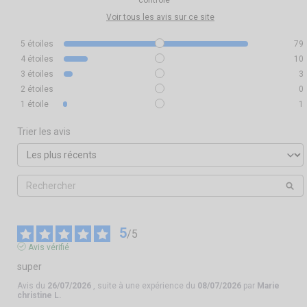
contrôle
Voir tous les avis sur ce site
5
étoiles
79
4
étoiles
10
3
étoiles
3
2
étoiles
0
1
étoile
1
Trier les avis
5
/
5
Avis vérifié
super
Avis du
26/07/2026
, suite à une expérience du
08/07/2026
par
Marie
christine L.