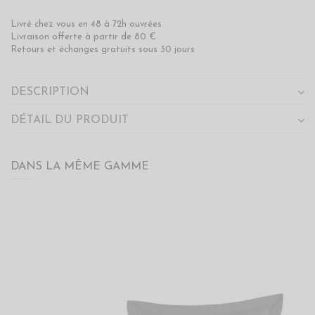
Livré chez vous en 48 à 72h ouvrées
Livraison offerte à partir de 80 €
Retours et échanges gratuits sous 30 jours
DESCRIPTION
DÉTAIL DU PRODUIT
×
BÉNÉFICIEZ DE 10% DE
RÉDUCTION SUR VOTRE
PROCHAINE COMMANDE EN VOUS
DANS LA MÊME GAMME
INSCRIVANT À LA NEWSLETTER
SENSEI MAISON
J'accepte les termes et conditions et la
politique de
confidentialité