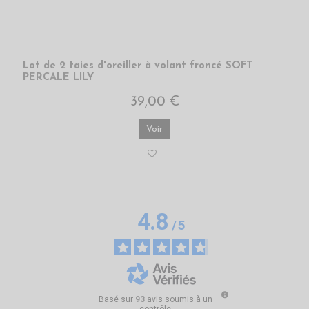
Lot de 2 taies d'oreiller à volant froncé SOFT
PERCALE LILY
39,00 €
Voir
4.8
/
5
Basé sur
93
avis soumis à un