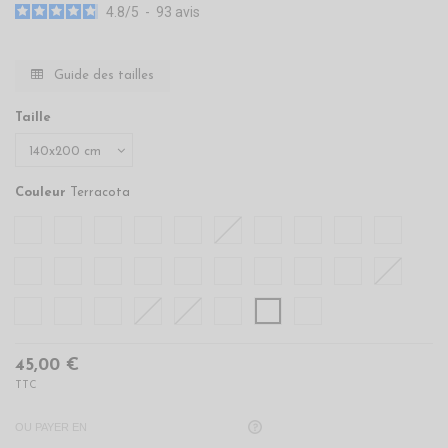
4.8
/
5
-
93
avis
Guide des tailles
Taille
Couleur
Terracota
Aqua Sea
Anthracite
Blanc
Bleu Arctic
Brique
Caramel
Cardinal
Citronelle
Cobalt
Corail
Ecru
Eucalyptus
Ficelle
Galet
Gris Perle
Indigo
Noir
Noisette
Nuage
Petale
Petrol
Poudre
Rose du Désert
Safran
Sauge
Taupe
Terracota
Terre Brulée
45,00 €
TTC
OU PAYER EN