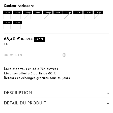
Couleur
Anthracite
-40%
-40%
-40%
-40%
-40%
-40%
-40%
-40%
-40%
-40%
Blanc
Sable
Noisette
Caramel
Auburn
Poudre
Cardinal
Indigo
Sauge
Eucalyptu
-40%
-40%
Gris Perle
Anthracite
68,40 €
114,00 €
-40%
TTC
OU PAYER EN
Livré chez vous en 48 à 72h ouvrées
Livraison offerte à partir de 80 €
Retours et échanges gratuits sous 30 jours
DESCRIPTION
DÉTAIL DU PRODUIT