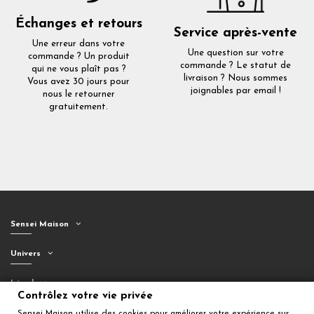
Échanges et retours
Service après-vente
Une erreur dans votre
Une question sur votre
commande ? Un produit
commande ? Le statut de
qui ne vous plaît pas ?
livraison ? Nous sommes
Vous avez 30 jours pour
joignables par email !
nous le retourner
gratuitement.
Sensei Maison
Univers
Légal
Contrôlez votre vie privée
Suivez-nous
Sensei Maison utilise des cookies pour améliorer votre expérience sur