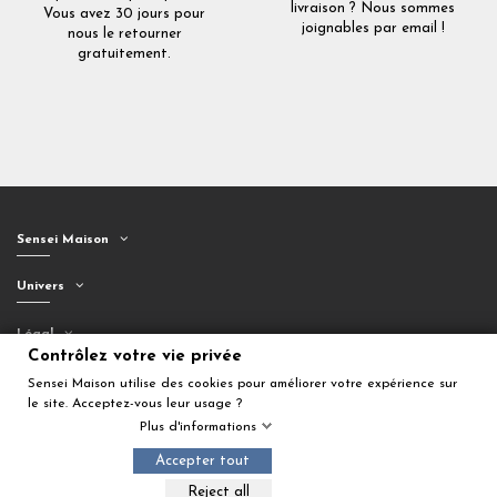
livraison ? Nous sommes
Vous avez 30 jours pour
joignables par email !
nous le retourner
gratuitement.
Sensei Maison
Univers
Légal
Contrôlez votre vie privée
Suivez-nous
Sensei Maison utilise des cookies pour améliorer votre expérience sur
le site. Acceptez-vous leur usage ?
Plus d'informations
Accepter tout
Ajouter au panier
Reject all
© 2026 Sensei Maison. Tous droits réservés.