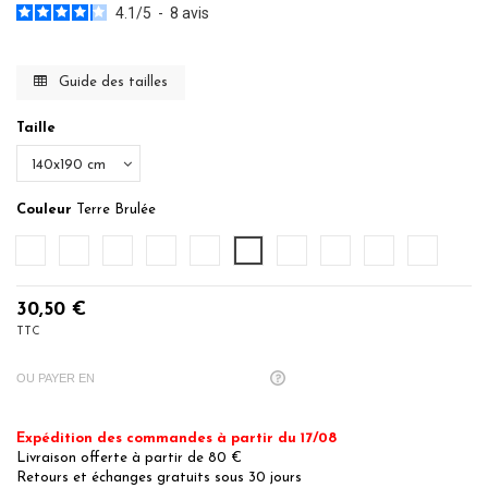
4.1
/
5
-
8
avis
Guide des tailles
Taille
Couleur
Terre Brulée
Blanc
Ecru
Ficelle
Caramel
Poudre
Terre Brulée
Denim
Bleu Nuit
Sauge
Gris Perle
30,50 €
TTC
OU PAYER EN
Expédition des commandes à partir du 17/08
Livraison offerte à partir de 80 €
Retours et échanges gratuits sous 30 jours