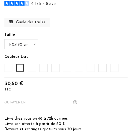
4.1
/
5
-
8
avis
Guide des tailles
Taille
Couleur
Ecru
Blanc
Ecru
Ficelle
Caramel
Poudre
Terre Brulée
Denim
Bleu Nuit
Sauge
Gris Perle
30,50 €
TTC
OU PAYER EN
Livré chez vous en 48 à 72h ouvrées
Livraison offerte à partir de 80 €
×
BÉNÉFICIEZ DE 10% DE
Retours et échanges gratuits sous 30 jours
RÉDUCTION SUR VOTRE