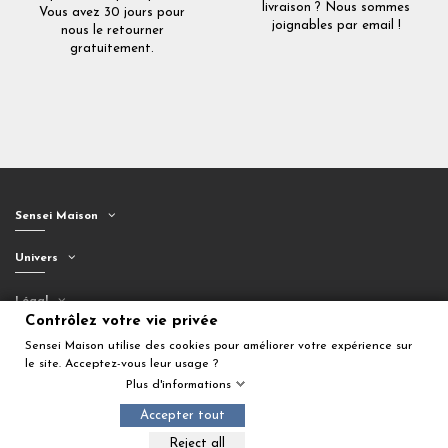
livraison ? Nous sommes
Vous avez 30 jours pour
joignables par email !
nous le retourner
gratuitement.
Sensei Maison
Univers
Légal
Contrôlez votre vie privée
Suivez-nous
Sensei Maison utilise des cookies pour améliorer votre expérience sur
le site. Acceptez-vous leur usage ?
Plus d'informations
Accepter tout
Ajouter au panier
Reject all
© 2026 Sensei Maison. Tous droits réservés.