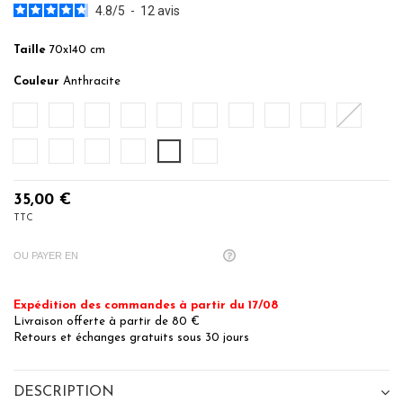
4.8
/
5
-
12
avis
Taille
70x140 cm
Couleur
Anthracite
Blanc
Ecru
Ficelle
Caramel
Poudre
Auburn
Terre Brulée
Bleu Horizon
Denim
Petrol
Bleu Nuit
Sauge
Eucalyptus
Gris Perle
Anthracite
Noir
35,00 €
TTC
OU PAYER EN
Expédition des commandes à partir du 17/08
Livraison offerte à partir de 80 €
Retours et échanges gratuits sous 30 jours
DESCRIPTION