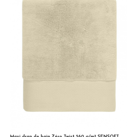
Maxi drap de bain Zéro Twist 560 g/m² SENSOFT