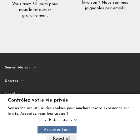
livraison ? Nous sommes
Vous avez 30 jours pour
joignables par email !
nous le retourner
gratuitement.
Sensei Maison
Univers
Légal
Contrôlez votre vie privée
Suivez-nous
Sensei Maison utilise des cookies pour améliorer votre expérience sur
le site. Acceptez-vous leur usage ?
Plus d'informations
Accepter tout
Ajouter au panier
Reject all
© 2026 Sensei Maison. Tous droits réservés.