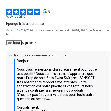
5
/
5
Avis vérifié
Eponge très absorbante
Avis du
14/02/2026
, suite à une expérience du
26/01/2026
par
Maryvonne
D.
Utile
(5)
Signaler
Réponse de
senseimaison.com
Bonjour,  

Nous vous remercions chaleureusement pour votre 
avis positif ! Nous sommes ravis d'apprendre que 
notre Drap de bain Zéro Twist 560 g/m² SENSOFT 
très absorbante répond à vos attentes. Votre 
satisfaction est notre priorité et vos retours nous 
aident à continuer à améliorer nos produits. 
N'hésitez pas à revenir vers nous pour toute autre 
question ou besoin🙏.  

Cordialement.
